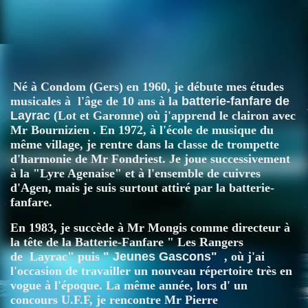
Portrait 2018
Né à Condom (Gers) en 1960, je débute mes études
musicales à l'âge de 10 ans à la
batterie-fanfare de
Layrac
(Lot et Garonne) où j'apprend le clairon avec
Mr Bournizien . En 1972, à l'école de musique du
même village, je rentre dans la classe de trompette
d'harmonie de Mr Fondriest. Je joue successivement
à la "Lyre Agenaise" et à l'ensemble de cuivres
d'Agen, mais je suis surtout attiré par la batterie-
fanfare.
En 1983, je succède à Mr Mongis
comme directeur à
la tête de la Batterie-Fanfare " Les Rangers
de Layrac"
puis
" Jeunes Gascons"
,
où j'ai
l'occasion de travailler un nouveau répertoire très en
vogue à l'époque. La même année, lors d' un
concours U.F.F, je rencontre Mr Pierre