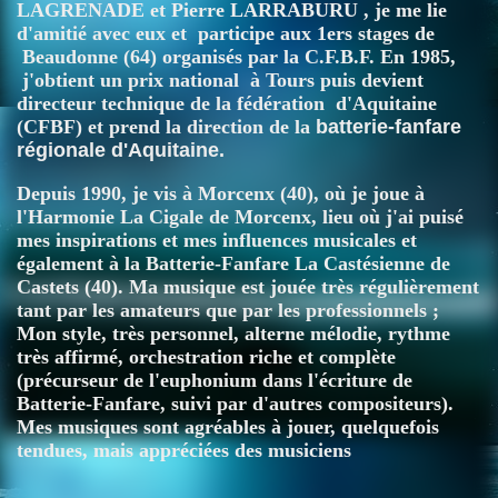
LAGRENADE et Pierre LARRABURU , je me lie
d'amitié avec eux et participe aux 1ers stages de
Beaudonne (64) organisés par la C.F.B.F. En 1985,
j'obtient un prix national à Tours puis devient
directeur technique de la fédération d'Aquitaine
(CFBF) et prend la direction de la
batterie-fanfare
régionale d'Aquitaine.
Depuis 1990, je vis à Morcenx (40), où je joue à
l'Harmonie La Cigale de Morcenx, lieu où j'ai puisé
mes inspirations et mes influences musicales et
également à la Batterie-Fanfare La Castésienne de
Castets (40). Ma musique est jouée très régulièrement
tant par les amateurs que par les professionnels ;
Mon style, très personnel, alterne mélodie, rythme
très affirmé, orchestration riche et complète
(précurseur de l'euphonium dans l'écriture de
Batterie-Fanfare, suivi par d'autres compositeurs).
Mes musiques sont agréables à jouer, quelquefois
tendues, mais appréciées des musiciens