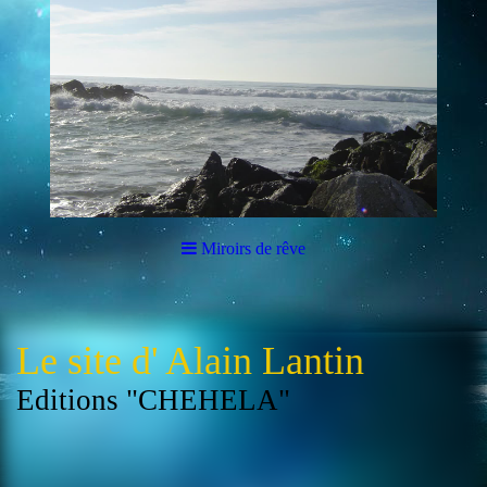
Miroirs de rêve
Le site d' Alain Lantin
Editions "CHEHELA"