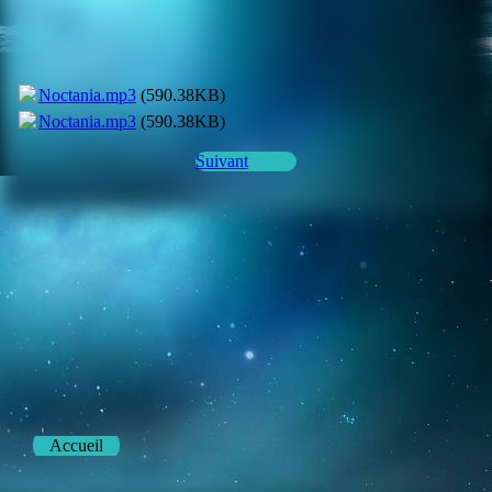
Extrait du CD ci-dessus
Noctania.mp3
(590.38KB)
Noctania.mp3
(590.38KB)
Suivant
Accueil