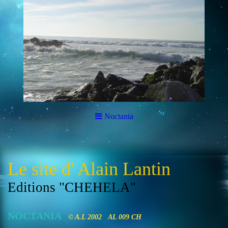
Noctania
Le site d' Alain Lantin
Editions "CHEHELA"
NOCTANIA
© A.L 2002 AL 009 CH