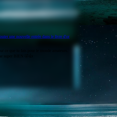
outer une nouvelle entrée dans le livre d'or
ur ce que tu fais pour le monde amateurs.
ne super BIEN 🤣👍