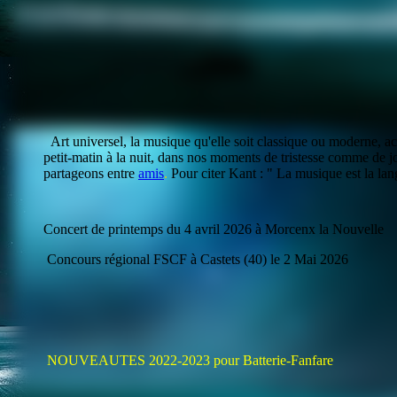
Portrait 2018
Art universel, la musique qu'elle soit classique ou moderne, a
petit-matin à la nuit, dans nos moments de tristesse comme de j
partageons entre
amis
.
Pour citer Kant : " La musique est la la
Concert de printemps du 4 avril 2026 à Morcenx la Nouvelle
Concours régional FSCF à Castets (40) le 2 Mai 2026
NOUVEAUTES 2022-2023 pour Batterie-Fanfare