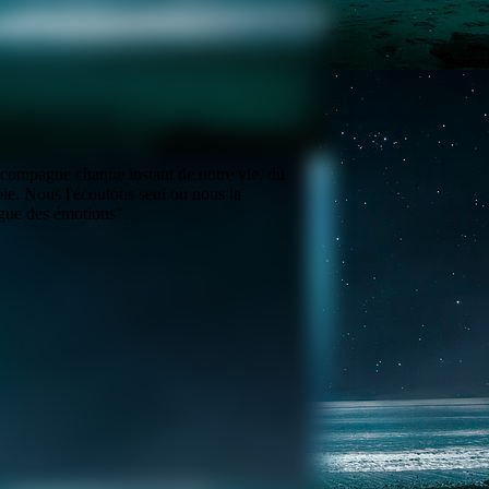
ccompagne chaque instant de notre vie, du
oie. Nous l'écoutons seul ou nous la
ngue des émotions".