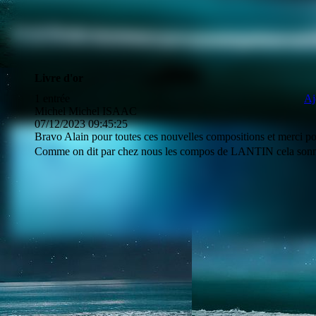
Livre d'or
1 entrée
Aj
Michel Michel ISAAC
07/12/2023
09:45:25
Bravo Alain pour toutes ces nouvelles compositions et merci po
Comme on dit par chez nous les compos de LANTIN cela son